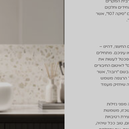
בית המקרים
ידים וחלקים
המתחברים זה לזה; איטום סופי באמצעות חומר בשם "סיקה 107", אשר
.
יצוני, דהיינו –
 עיניכם. מתחילים
שפכטל לעשות את
 לאיטום החיבורים
בשם "רובה", אשר
 של הרצפה משמש
זה שיחזיק מעמד
מפני נזילות
 שכזו, משמשת
רת רטיבויות
, טוב ככל שיהיה,