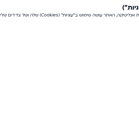
על מנת שנוכל להעניק לכם חווית גלישה מיטבית ולמט