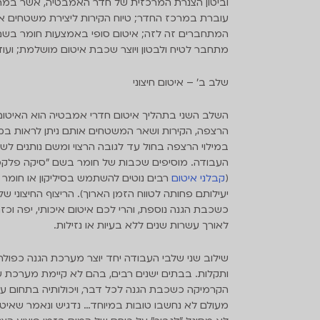
וביטון הצנרת המרכזית של חדר האמבטיה, אשר במר
עוברת במרכז החדר; טיוח הקירות ליצירת משטחים אח
מתחבר לטיח ולבטון ויוצר שכבת איטום מושלמת; ועוד
שלב ב' – איטום חיצוני
השלב השני בתהליך איטום חדרי אמבטיה הוא האיטום הח
הרצפה, הקירות ושאר המשטחים אותם ניתן לראות במו
במילוי הרצפה בחול עד לגובה הרצוי ומשם נותנים ל
העבודה. מוסיפים שכבות של חומר בשם "סיקה פלקס"
(
קבלני איטום
רבים נוטים להשתמש בסיליקון או חומר 
יעילותם פחותה לטווח הזמן הארוך). הריצוף החיצוני
כשכבת הגנה נוספת, והרי לכם איטום איכותי, יפה וכ
לאורך עשרות שנים ללא בעיות או נזילות.
שילוב שני שלבי העבודה יחד יוצר מערכת הגנה כפולה 
ותקלות. בבתים ישנים רבים, בהם לא קיימת מערכת
הקרמיקה כשכבת הגנה לכל דבר, ויכולותיה בתחום עצי
מעולם לא נחשבו טובות במיוחד… נדגיש ונאמר שאיטום