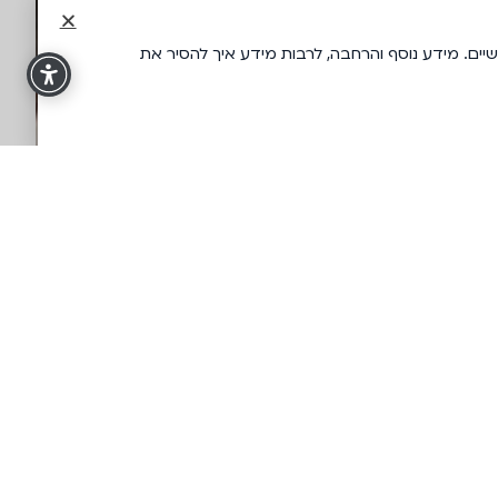
רות אנליטיקה, האתר עושה שימוש ב"עוגיות" (Cookies) שלה ושל צדדים שלישיים. מידע נוסף והרחבה, לרבות מידע איך להסיר את