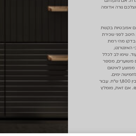
נרת. אם נתקלתם
צלכם נורה אדומה
ום אמבטיות בקשת
 היטב לפני שכירת
 בדקו מהי רמת
י האינטרנט,
וד. שימו לב לכלל
ם משוערים, מספר
 ממוצע לאיטום
 בין יומיים לחמישה ימים.
המחיר הממוצע בישראל עומד על טווח שבין 1,600 לבין 1,800 ש"ח. עבור
יה כפולה בגודלה תשלמו בין 3,000 ל-3500 ₪. אם זאת, מומלץ