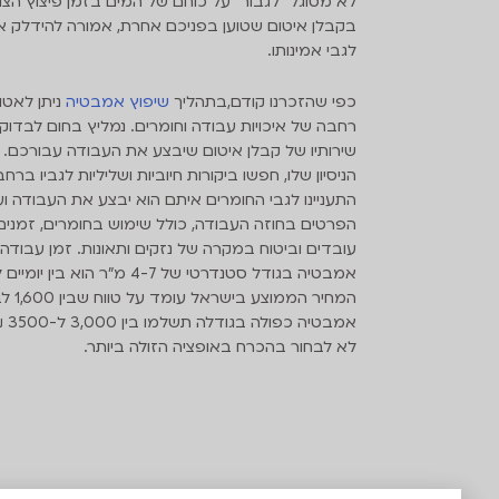
לא מסוגל "לגבור" על כוחם של המים בזמן פיצוץ הצ
בקבלן איטום שטוען בפניכם אחרת, אמורה להידלק א
לגבי אמינותו.
כפי שהזכרנו קודם,בתהליך
שיפוץ אמבטיה
ניתן לאט
רחבה של איכויות עבודה וחומרים. נמליץ בחום לבדוק
שירותיו של קבלן איטום שיבצע את העבודה עבורכם.
הניסיון שלו, חפשו ביקורות חיוביות ושליליות לגביו ברחב
התעניינו לגבי החומרים איתם הוא יבצע את העבודה וע
הפרטים בחוזה העבודה, כולל שימוש בחומרים, זמני
עובדים וביטוח במקרה של נזקים ותאונות. זמן עבודה
אמבטיה בגודל סטנדרטי של 4-7 מ"ר הוא
אמבט
לא לבחור בהכרח באופציה הזולה ביותר.