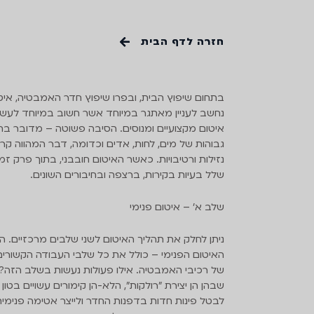
חזרה לדף הבית
איטום
בתחום שיפוץ הבית, ובפרו שיפוץ חדר האמבטיה, אי
נחשב לעניין מאתגר במיוחד אשר חשוב במיוחד לעשו
חדרי
איטום מקצועיים ומנוסים. הסיבה פשוטה – מדובר בח
גבוהות של מים, לחות, אדים וכדומה, דבר המהווה קרק
נזילות ורטיבויות. כאשר האיטום חובבני, בתוך פרק זמן
אמבטיה
שלל בעיות בקירות, ברצפה ובחיבורים השונים.
שלב א' – איטום פנימי
ניתן לחלק את תהליך האיטום לשני שלבים מרכזיים. 
האיטום הפנימי – כולל את כל שלבי העבודה הקשורים
של רכיבי האמבטיה. אילו פעולות נעשות בשלב הזה? ו
שבהן הן יצירת "רולקות", הלא-הן קימורים עשויים בטו
לבטל פינות חדות בדפנות החדר ולייצר אטימה פנימי