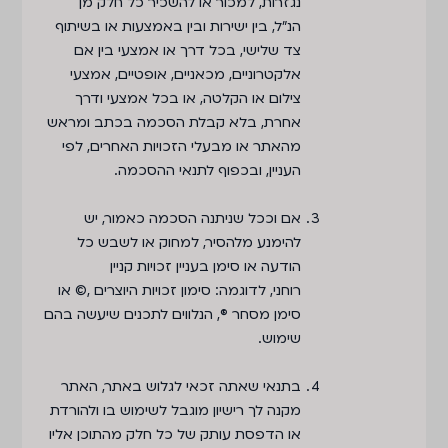
נגזרות, למכור או להשכיר כל חלק מן
הנ"ל, בין ישירות ובין באמצעות או בשיתוף
צד שלישי, בכל דרך או אמצעי בין אם
אלקטרוניים, מכאניים, אופטיים, אמצעי
צילום או הקלטה, או בכל אמצעי ודרך
אחרת, בלא קבלת הסכמה בכתב ומראש
מהאתר או מבעלי הזכויות האחרים, לפי
העניין, ובכפוף לתנאי ההסכמה.
אם וככל שניתנה הסכמה כאמור, יש
להימנע מלהסיר, למחוק או לשבש כל
הודעה או סימן בעניין זכויות קניין
רוחני, לדוגמה: סימון זכויות היוצרים ,© או
סימן מסחר ®, הנלווים לתכנים שיעשה בהם
שימוש.
בתנאי שאתה זכאי לגלוש באתר, האתר
מקנה לך רישיון מוגבל לשימוש בו ולהורדת
או הדפסת עותק של כל חלק מהתוכן אליו