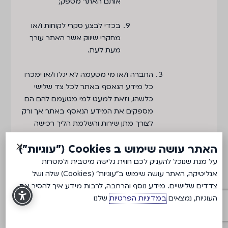
אותם האתר מספק;
בכדי לבצע סקרי לקוחות ו/או
מחקרי שיווק אשר האתר עורך
מעת לעת.
החברה ו/או מי מטעמה לא יגלו ו/או ימכרו
כל מידע הנאסף באתר לכל צד שלישי
כלשהו, וזאת למעט למי מטעמם להם הם
מספקים את המידע הנאסף באתר אך ורק
לצורך מתן שירות והשלמת הליך רכישה
שבוצע באתר, ואשר אף הם מחויבים
האתר עושה שימוש ב Cookies ("עוגיות")
להגנה מלאה על סודיות המידע הנאסף
באתר.
על מנת שנוכל להעניק לכם חווית גלישה מיטבית ולמטרות
אנליטיקה, האתר עושה שימוש ב"עוגיות" (Cookies) שלה ושל
יחד עם זאת, החברה ו/או מי מטעמה יהיו
צדדים שלישיים. מידע נוסף והרחבה, לרבות מידע איך להסיר את
רשאים להעביר מידע הנאסף באתר
העוגיות, נמצאים
במדיניות הפרטיות
שלנו
לצדדים שלישיים (למעט מידע רגיש כגון
פרטי אשראי, מספרי תעודות זהות