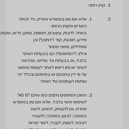
קניין רוחני
:
אלא אם צוין במפורש אחרת, כל זכויות
היוצרים והקניין הרוחני
באתר, לרבות, עיצובים, תמונות, שמע, וידאו, טקסט
מידע, תוכנות, קוד (״התוכן״) וכן
סמלילים, סימני מסחר
וכיו״ב (״הסימנים״) הם בבעלות האתר
בלבד, או בבעלות צד שלישי, שהרשה
לאתר או נתן רישיון לאתר לעשות שימוש
על פי דין בתכנים או בסימנים ובכלל זה
שותפיו העסקיים של האתר.
התוכן והסימנים ניתנים כמו שהם ״AS IS״
לשימוש אישי בלבד. אלא אם צוין במפורש
אחרת, אין להעתיק, להפיץ, להציג
בפומבי, לבצע בפומבי, להעביר
לציבור, לשנות, לעבד, ליצור יצירות