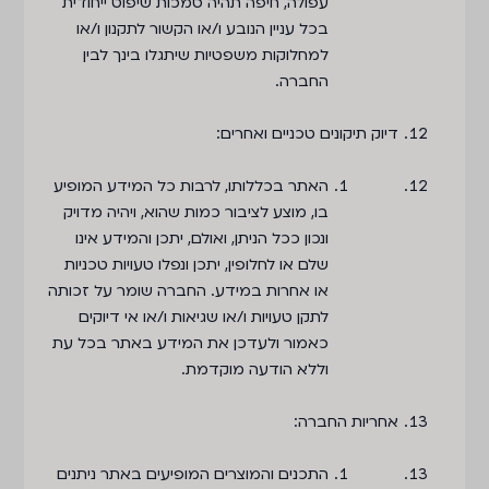
עפולה, חיפה תהיה סמכות שיפוט ייחודית
בכל עניין הנובע ו/או הקשור לתקנון ו/או
למחלוקות משפטיות שיתגלו בינך לבין
החברה.
דיוק תיקונים טכניים ואחרים:
האתר בכללותו, לרבות כל המידע המופיע
בו, מוצע לציבור כמות שהוא, ויהיה מדויק
ונכון ככל הניתן, ואולם, יתכן והמידע אינו
שלם או לחלופין, יתכן ונפלו טעויות טכניות
או אחרות במידע. החברה שומר על זכותה
לתקן טעויות ו/או שגיאות ו/או אי דיוקים
כאמור ולעדכן את המידע באתר בכל עת
וללא הודעה מוקדמת.
אחריות החברה:
התכנים והמוצרים המופיעים באתר ניתנים