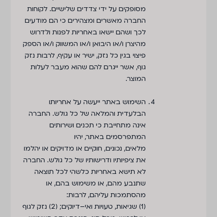
מסופקים על ידי צדדים שלישיים. לקוחות
החברה מאשרים ומצהירים כי הם מודעים
לכך ושהם יישאו באחריות לפנות ולדרוש
מהיצרן ו/או היבואן ו/או המשווק ו/או הספק
פיצוי בגין כל נזק, ישיר או עקיף, לרבות נזק
גוף, אשר ייגרם להם שהוא מעבר לעלות
המוצר.
השימוש באתר ייעשה על אחריותו
הבלעדית והמלאה של כל גולש. החברה
אינה מתחייבת כי תכנים ושירותים
המתפרסמים באתר, יהיו
מלאים, נכונים, חוקיים או מדויקים או יהלמו
את ציפיותיו ודרישותיו של כל גולש. החברה
לא תישא באחריות כלשהי לכל תוצאה
שתנבע מהם, או משימוש בהם, או
מהסתמכות עליהם, לרבות:
(1) שגיאות, טעויות ואי–דיוקים; (2) נזק לגוף