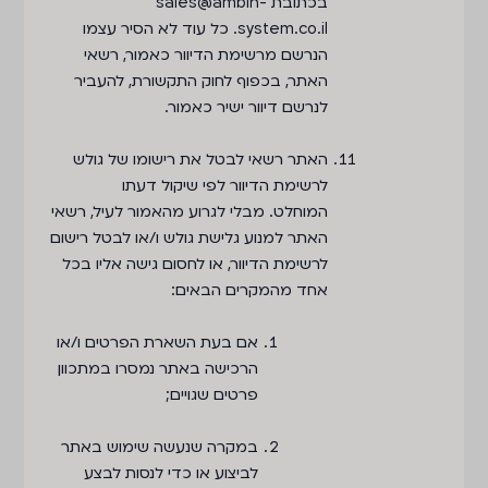
בכתובת sales@ambin-
system.co.il. כל עוד לא הסיר עצמו
הנרשם מרשימת הדיוור כאמור, רשאי
האתר, בכפוף לחוק התקשורת, להעביר
לנרשם דיוור ישיר כאמור.
האתר רשאי לבטל את רישומו של גולש
לרשימת הדיוור לפי שיקול דעתו
המוחלט. מבלי לגרוע מהאמור לעיל, רשאי
האתר למנוע גלישת גולש ו/או לבטל רישום
לרשימת הדיוור, או לחסום גישה אליו בכל
אחד מהמקרים הבאים:
אם בעת השארת הפרטים ו/או
הרכישה באתר נמסרו במתכוון
פרטים שגויים;
במקרה שנעשה שימוש באתר
לביצוע או כדי לנסות לבצע