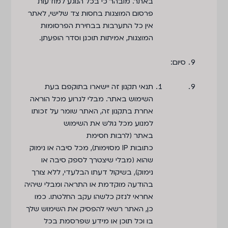
באתר. מובהר כי בכל הנוגע למודעות
פרסום המוצגות בחסות צד שלישי, לאתר
אין כל התערבות בבחירת הפרסומות
המוצגות, אמיתות תוכנן וסדר הופעתן.
סיום:
תנאי תקנון זה יישארו בתוקפם בעת
השימוש באתר. מבלי לגרוע מכל הוראה
אחרת בתקנון זה, האתר שומר על זכותו
למנוע מכל גולש את השימוש
באתר (לרבות חסימת
כתובות IP מסוימות), מכל סיבה או נימוק
שהוא (מבלי שיצטרך לספק סיבה או
נימוק), בשיקול דעתו הבלעדי, ללא צורך
בהודעה מוקדמת או התראה ומבלי שיהיה
אחראי לנזק כלשהו עקב החלטתו. כמו
כן, האתר רשאי להפסיק את השימוש שלך
בו וכל תוכן או מידע שפרסמת בכל