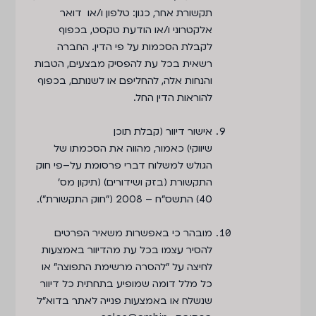
תקשורת אחר, כגון: טלפון ו/או דואר
אלקטרוני ו/או הודעת טקסט, בכפוף
לקבלת הסכמות על פי הדין. החברה
רשאית בכל עת להפסיק מבצעים, הטבות
והנחות אלה, להחליפם או לשנותם, בכפוף
להוראות הדין החל.
אישור דיוור (קבלת תוכן
שיווקי) כאמור, מהווה את הסכמתו של
הגולש למשלוח דברי פרסומת על–פי חוק
התקשורת (בזק ושידורים) (תיקון מס'
40) התשס"ח – 2008 ("חוק התקשורת").
מובהר כי באפשרות משאיר הפרטים
להסיר עצמו בכל עת מהדיוור באמצעות
לחיצה על "להסרה מרשימת התפוצה" או
כל מלל דומה שמופיע בתחתית כל דיוור
שנשלח או באמצעות פנייה לאתר בדוא"ל