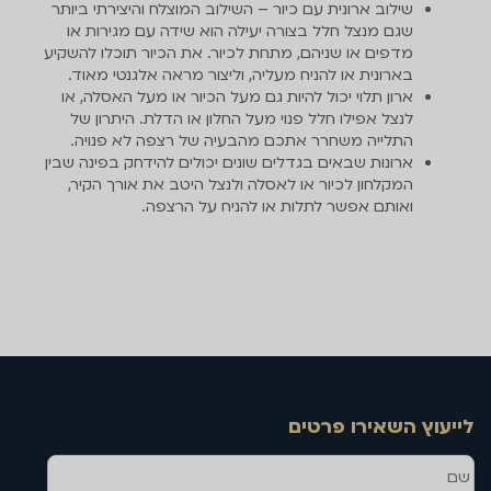
שילוב ארונית עם כיור – השילוב המוצלח והיצירתי ביותר
שגם מנצל חלל בצורה יעילה הוא שידה עם מגירות או
מדפים או שניהם, מתחת לכיור. את הכיור תוכלו להשקיע
בארונית או להניח מעליה, וליצור מראה אלגנטי מאוד.
ארון תלוי יכול להיות גם מעל הכיור או מעל האסלה, או
לנצל אפילו חלל פנוי מעל החלון או הדלת. היתרון של
התלייה משחרר אתכם מהבעיה של רצפה לא פנויה.
ארונות שבאים בגדלים שונים יכולים להידחק בפינה שבין
המקלחון לכיור או לאסלה ולנצל היטב את אורך הקיר,
ואותם אפשר לתלות או להניח על הרצפה.
לייעוץ השאירו פרטים
שם
טלפון
דוא''ל