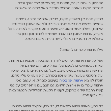
האחסון, כשמם כן הם, נותנים מענה מדויק לכל צורך ולכל
מגבלת מקום שאנחנו מכירים מחדרי האמבטיה הישראליים.
בחלק מהם אין מספיק מקום, בחלק אחר יש סדר עדיפויות
שמציב בראש את האמבטיה הגדולה ולא את אחסון הפריטים
הנלווים, ובחלק אחר פשוט לא נשאר כמעט תקציב לאבזר. בכל
מקרה, ארונות אחסון הם הכרח שמחייב לבחור נכון ונבון כדי
שימלאו את תפקידם מבלי ליצור בעיית מקום ועומס.
אילו ארונות עומדים לרשותנו?
אצל כל יצרן ארונות ופריטים לחדר האמבטיה תמצאו גם ארונות
ושידות שמותאמים לטעם של הקהל כיום. הם עוני גם על
הדרישות הגבוהות בענייני עיצוב אבל גם מצליחים להציע אחסון
יעיל וחסכוני שעושה שימוש נכון במרחב ולא מעמיס עליו סתם.
תוכלו למצוא
ארונות אמבטיה
בעיצוב מבריק, או עיצוב מט,
ארונות עומדים או ארונות תלויים. גם הצבעים מתפרסים על פני
קשת רחבה של מבריקים, לעומת הקשת הסולידית והמצומצמת
של צבעי המט.
כל צבע והאופי שהוא מתאים לו, כל צבע והקצב שהוא מכניס