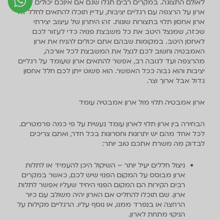
לאולם התצוגה. במקרים רבים תגלו שגם אם אינכם יכולים להניח
ארון על הרצפה עם רגליים יציבות, עדיין תוכלו להתאים לחלל זה
ארון אחסון תלוי בתצורות שונות. זהו היתרון של עיצוב יצירתי
שכזה, שמנצל היטב את כל משבצת פנויה כדי לעזור לכם
לאחסן היטב. במקומות שבהם אתם יכולים להניח את ארון
האמבטיה וחשוב לכם לנצל את המשבצת לכל אורכה,
מהרצפה ועד לגובה רב, אפשר להתאים ארון שעומד על רגליים
יציבות והוא גבוה ככל האפשר. הוא פשוט ייתן לכם חלל אחסון
גדול אבל ארוך וצר.
ארון אמבטיה תלוי מול ארון אמבטיה עומד
הבחירה בין ארון תלוי לארון עומד נעשית על פי כמה פרמטרים.
לכל אחד מהם יש יתרונות וחסרונות בכל חדר, ואתם צריכים
לבדוק מה משרת אתכם טוב יותר:
ניצול חללים יעיל יותר – השיקול היכן להעמיד או לתלות
ארון מבוסס על המקום הפנוי שיש לכם, כאשר במקרים
רבים הקירות הם המקום הפנוי היחיד שעליו אפשר לתלות
ארון. שם תוכלו להחליט אם הארון יהיה משולב עם כיור
הרחצה או בנפרד ממנו, או נוסף עליו. הרגליים מקילות על
הניקוי מתחת לארון.