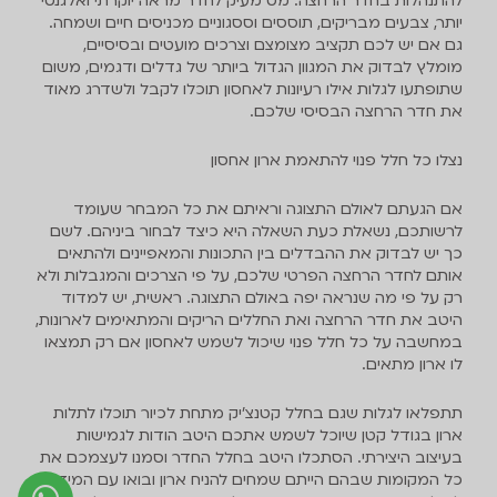
להתנהלות בחדר הרחצה. מט מעיק לחדר מראה יוקרתי ואלגנטי
יותר, צבעים מבריקים, תוססים וססגוניים מכניסים חיים ושמחה.
גם אם יש לכם תקציב מצומצם וצרכים מועטים ובסיסיים,
מומלץ לבדוק את המגוון הגדול ביותר של גדלים ודגמים, משום
שתופתעו לגלות אילו רעיונות לאחסון תוכלו לקבל ולשדרג מאוד
את חדר הרחצה הבסיסי שלכם.
נצלו כל חלל פנוי להתאמת ארון אחסון
אם הגעתם לאולם התצוגה וראיתם את כל המבחר שעומד
לרשותכם, נשאלת כעת השאלה היא כיצד לבחור ביניהם. לשם
כך יש לבדוק את ההבדלים בין התכונות והמאפיינים ולהתאים
אותם לחדר הרחצה הפרטי שלכם, על פי הצרכים והמגבלות ולא
רק על פי מה שנראה יפה באולם התצוגה. ראשית, יש למדוד
היטב את חדר הרחצה ואת החללים הריקים והמתאימים לארונות,
במחשבה על כל חלל פנוי שיכול לשמש לאחסון אם רק תמצאו
לו ארון מתאים.
תתפלאו לגלות שגם בחלל קטנצ'יק מתחת לכיור תוכלו לתלות
ארון בגודל קטן שיוכל לשמש אתכם היטב הודות לגמישות
בעיצוב היצירתי. הסתכלו היטב בחלל החדר וסמנו לעצמכם את
כל המקומות שבהם הייתם שמחים להניח ארון ובואו עם המידות