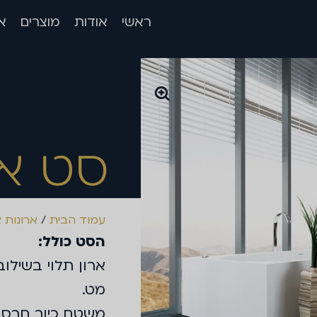
ראשי
אודות
מוצרים
א
סט א
עמוד הבית
/
ארונות 
הסט כולל:
מט.
משטח כיור חרס סקינ