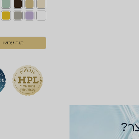
קנה עכשיו
צר?