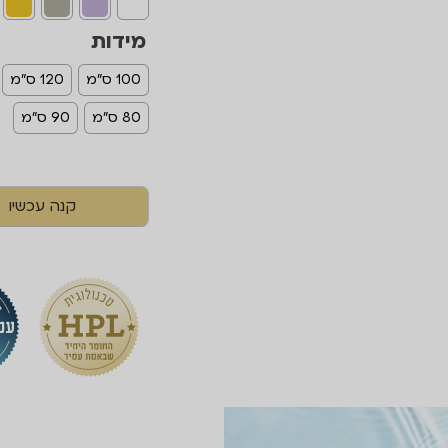
מידות
100 ס"מ
120 ס"מ
80 ס"מ
90 ס"מ
קנה עכשיו