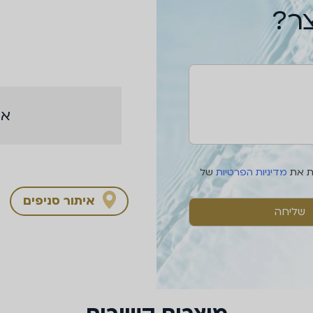
צר?
אי
ת את
מדיניות הפרטיות
של
איתור סניפים