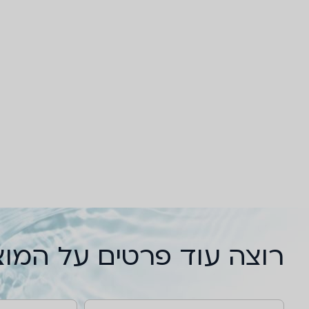
רוצה עוד פרטים על המו
שם
טלפון
דוא''ל
הודעה