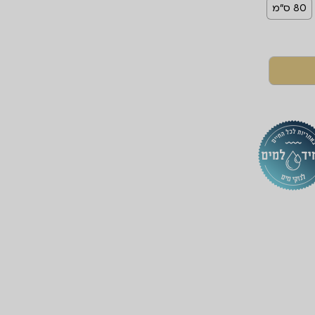
80 ס"מ