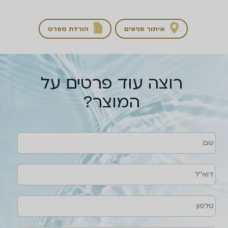
איתור סניפים
הורדת מפרט

רוצה עוד פרטים על
המוצר?
שם
טלפון
דוא''ל
הודעה